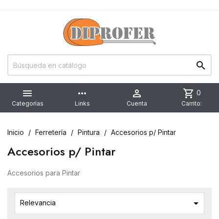


more_horiz

shopping_cart
0
Categorías
Links
Cuenta
Carrito:
Inicio
Ferretería
Pintura
Accesorios p/ Pintar
Accesorios p/ Pintar
Accesorios para Pintar

Relevancia