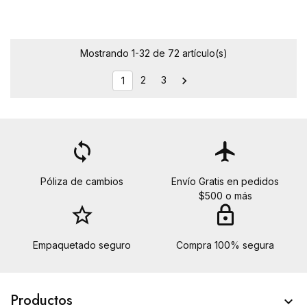
Mostrando 1-32 de 72 artículo(s)
2
3

1
loop
flight
Póliza de cambios
Envío Gratis en pedidos
$500 o más
star_border
lock
Empaquetado seguro
Compra 100% segura
Productos
