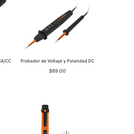

CA/CC
Probador de Voltaje y Polaridad DC
$89.00