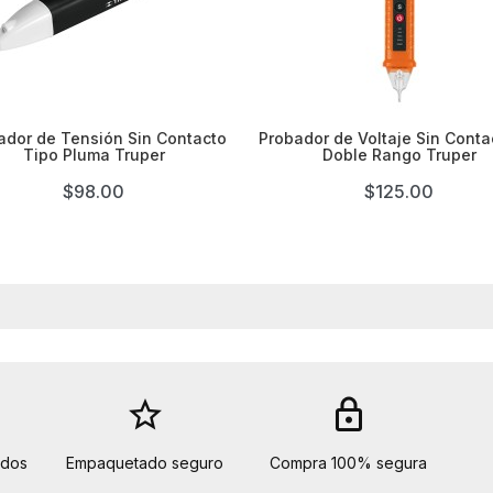


ador de Tensión Sin Contacto
Probador de Voltaje Sin Conta
Tipo Pluma Truper
Doble Rango Truper
$98.00
$125.00
star_border
lock
idos
Empaquetado seguro
Compra 100% segura