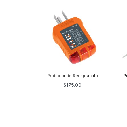

Probador de Receptáculo
P
$175.00