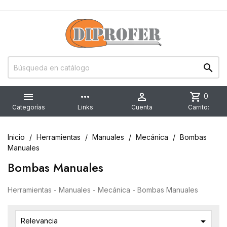


more_horiz

shopping_cart
0
Categorías
Links
Cuenta
Carrito:
Inicio
Herramientas
Manuales
Mecánica
Bombas
Manuales
Bombas Manuales
Herramientas - Manuales - Mecánica - Bombas Manuales

Relevancia