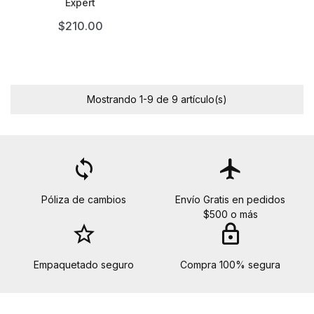
Expert
$210.00
Mostrando 1-9 de 9 artículo(s)
loop
flight
Póliza de cambios
Envío Gratis en pedidos
$500 o más
star_border
lock
Empaquetado seguro
Compra 100% segura