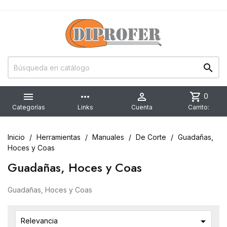


more_horiz

shopping_cart
0
Categorías
Links
Cuenta
Carrito:
Inicio
Herramientas
Manuales
De Corte
Guadañas,
Hoces y Coas
Guadañas, Hoces y Coas
Guadañas, Hoces y Coas

Relevancia