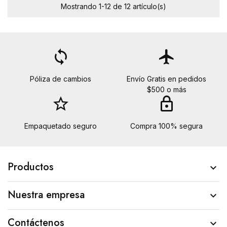
Mostrando 1-12 de 12 artículo(s)
loop
flight
Póliza de cambios
Envío Gratis en pedidos
$500 o más
star_border
lock
Empaquetado seguro
Compra 100% segura
Productos

Nuestra empresa

Contáctenos
