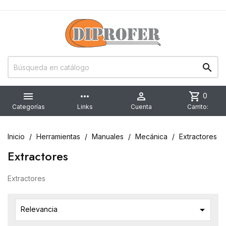


more_horiz

shopping_cart
0
Categorías
Links
Cuenta
Carrito:
Inicio
Herramientas
Manuales
Mecánica
Extractores
Extractores
Extractores

Relevancia