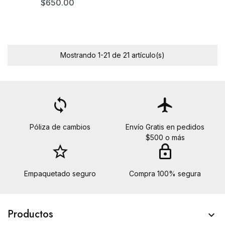
$650.00
Mostrando 1-21 de 21 artículo(s)
loop
flight
Póliza de cambios
Envío Gratis en pedidos
$500 o más
star_border
lock
Empaquetado seguro
Compra 100% segura
Productos
