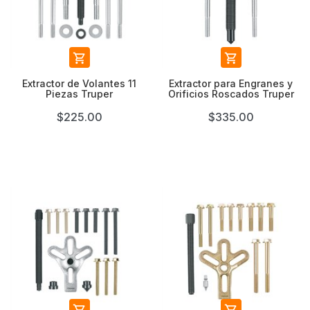


Extractor de Volantes 11
Extractor para Engranes y
Piezas Truper
Orificios Roscados Truper
$225.00
$335.00