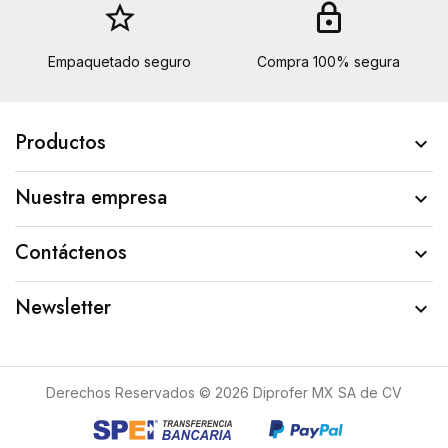
star_border
lock
Empaquetado seguro
Compra 100% segura
Productos

Nuestra empresa

Contáctenos

Newsletter

Derechos Reservados © 2026 Diprofer MX SA de CV