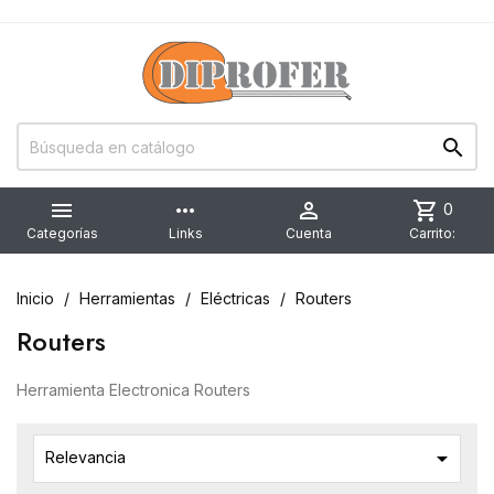


more_horiz

shopping_cart
0
Categorías
Links
Cuenta
Carrito:
Inicio
Herramientas
Eléctricas
Routers
Routers
Herramienta Electronica Routers

Relevancia