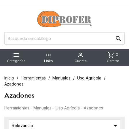


more_horiz

shopping_cart
0
Categorías
Links
Cuenta
Carrito:
Inicio
Herramientas
Manuales
Uso Agrícola
Azadones
Azadones
Herramientas - Manuales - Uso Agrícola - Azadones

Relevancia