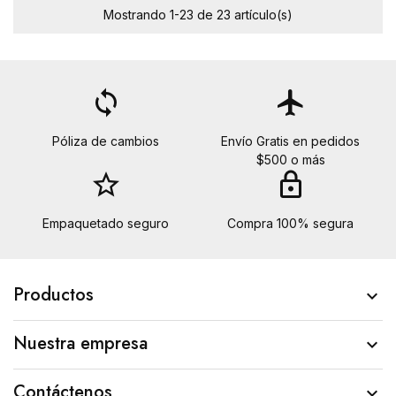
Mostrando 1-23 de 23 artículo(s)
loop
flight
Póliza de cambios
Envío Gratis en pedidos
$500 o más
star_border
lock
Empaquetado seguro
Compra 100% segura
Productos

Nuestra empresa

Contáctenos
