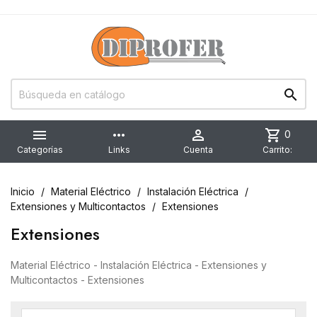


more_horiz

shopping_cart
0
Categorías
Links
Cuenta
Carrito:
Inicio
Material Eléctrico
Instalación Eléctrica
Extensiones y Multicontactos
Extensiones
Extensiones
Material Eléctrico - Instalación Eléctrica - Extensiones y
Multicontactos - Extensiones