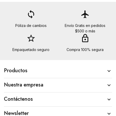
loop
flight
Póliza de cambios
Envío Gratis en pedidos
$500 o más
star_border
lock
Empaquetado seguro
Compra 100% segura
Productos

Nuestra empresa

Contáctenos

Newsletter
