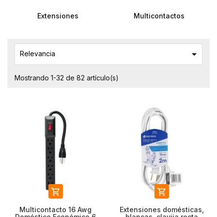
Extensiones
Multicontactos

Relevancia
Mostrando 1-32 de 82 artículo(s)


Multicontacto 16 Awg
Extensiones domésticas,
Doméstico Económico 6
blancas, clavija recta