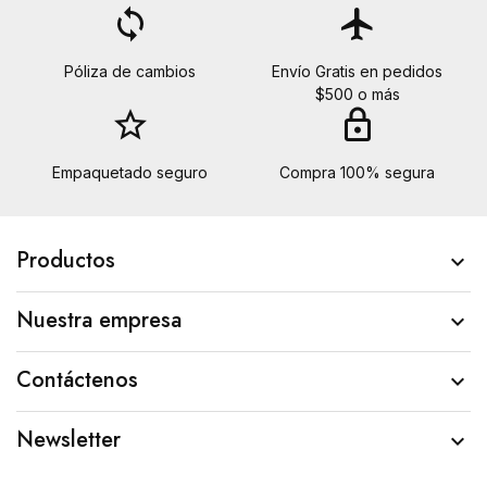
loop
flight
Póliza de cambios
Envío Gratis en pedidos
$500 o más
star_border
lock
Empaquetado seguro
Compra 100% segura
Productos

Nuestra empresa

Contáctenos

Newsletter
