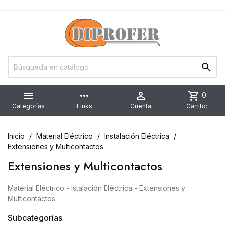


more_horiz

shopping_cart
0
Categorías
Links
Cuenta
Carrito:
Inicio
Material Eléctrico
Instalación Eléctrica
Extensiones y Multicontactos
Extensiones y Multicontactos
Material Eléctrico - Istalación Eléctrica - Extensiones y
Multicontactos
Subcategorías