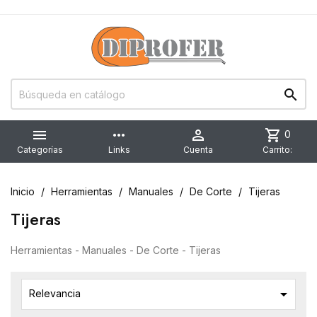


more_horiz

shopping_cart
0
Categorías
Links
Cuenta
Carrito:
Inicio
Herramientas
Manuales
De Corte
Tijeras
Tijeras
Herramientas - Manuales - De Corte - Tijeras

Relevancia