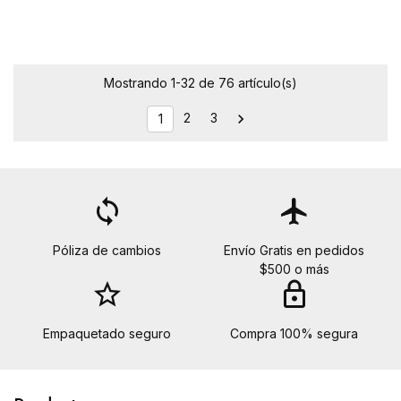
Mostrando 1-32 de 76 artículo(s)
2
3

1
loop
flight
Póliza de cambios
Envío Gratis en pedidos
$500 o más
star_border
lock
Empaquetado seguro
Compra 100% segura