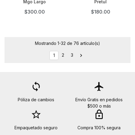
Mgo Largo
Pretul
$300.00
$180.00
Mostrando 1-32 de 76 artículo(s)
2
3

1
loop
flight
Póliza de cambios
Envío Gratis en pedidos
$500 o más
star_border
lock
Empaquetado seguro
Compra 100% segura