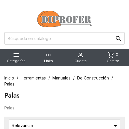


more_horiz

shopping_cart
0
Categorías
Links
Cuenta
Carrito:
Inicio
Herramientas
Manuales
De Construcción
Palas
Palas
Palas

Relevancia