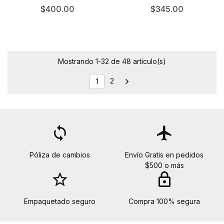
$400.00
$345.00
Mostrando 1-32 de 48 artículo(s)
2

1
loop
flight
Póliza de cambios
Envío Gratis en pedidos
$500 o más
star_border
lock
Empaquetado seguro
Compra 100% segura