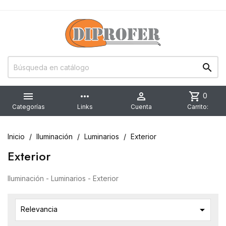


more_horiz

shopping_cart
0
Categorías
Links
Cuenta
Carrito:
Inicio
Iluminación
Luminarios
Exterior
Exterior
Iluminación - Luminarios - Exterior

Relevancia