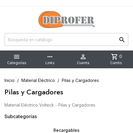


more_horiz

shopping_cart
0
Categorías
Links
Cuenta
Carrito:
Inicio
Material Eléctrico
Pilas y Cargadores
Pilas y Cargadores
Material Eléctrico Volteck - Pilas y Cargadores
Subcategorías
Recargables