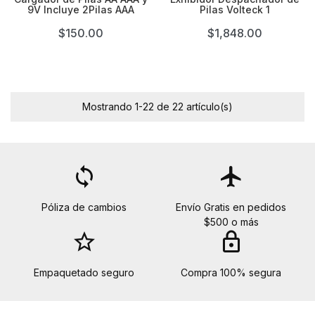
9V Incluye 2Pilas AAA
Pilas Volteck 1
$150.00
$1,848.00
Mostrando 1-22 de 22 artículo(s)
loop
flight
Póliza de cambios
Envío Gratis en pedidos
$500 o más
star_border
lock
Empaquetado seguro
Compra 100% segura