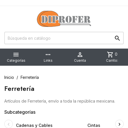


more_horiz

shopping_cart
0
Categorías
Links
Cuenta
Carrito:
Inicio
Ferretería
Ferretería
Artículos de Ferretería, envío a toda la república mexicana.
Subcategorías
Cadenas y Cables
Cintas