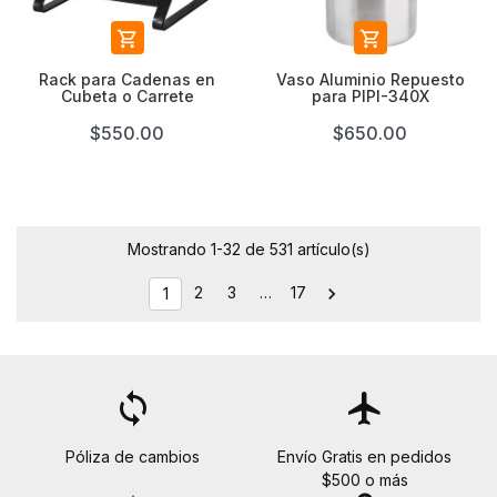


Rack para Cadenas en
Vaso Aluminio Repuesto
Cubeta o Carrete
para PIPI-340X
$550.00
$650.00
Mostrando 1-32 de 531 artículo(s)
2
3
…
17

1
loop
flight
Póliza de cambios
Envío Gratis en pedidos
$500 o más