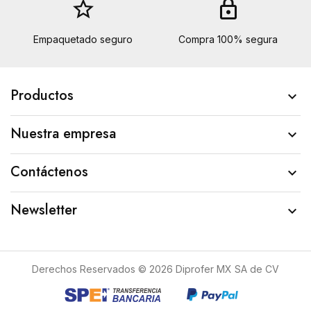
star_border
lock
Empaquetado seguro
Compra 100% segura
Productos

Nuestra empresa

Contáctenos

Newsletter

Derechos Reservados © 2026 Diprofer MX SA de CV