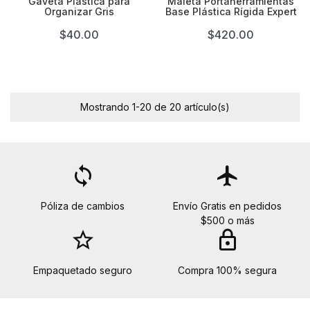
Gaveta Plástica para
Maleta Portaherramientas
Organizar Gris
Base Plástica Rígida Expert
$40.00
$420.00
Mostrando 1-20 de 20 artículo(s)
loop
flight
Póliza de cambios
Envío Gratis en pedidos
$500 o más
star_border
lock
Empaquetado seguro
Compra 100% segura