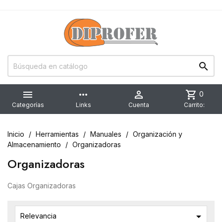


more_horiz

shopping_cart
0
Categorías
Links
Cuenta
Carrito:
Inicio
Herramientas
Manuales
Organización y
Almacenamiento
Organizadoras
Organizadoras
Cajas Organizadoras

Relevancia