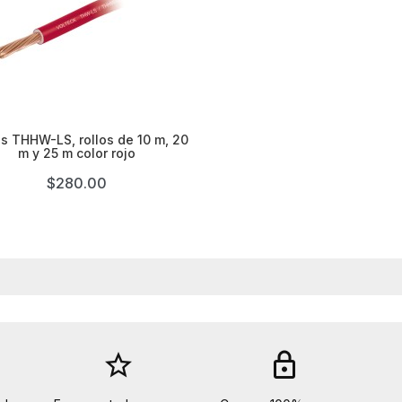

s THHW-LS, rollos de 10 m, 20
m y 25 m color rojo
$280.00
star_border
lock