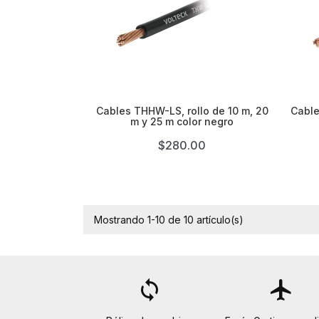

Cables THHW-LS, rollo de 10 m, 20
Cable
m y 25 m color negro
$280.00
Mostrando 1-10 de 10 artículo(s)
loop
flight