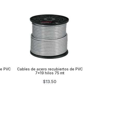

de PVC
Cables de acero recubiertos de PVC
7x19 hilos 75 mt
$13.50