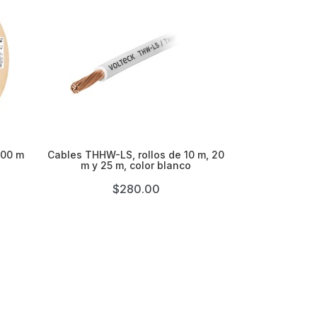

300 m
Cables THHW-LS, rollos de 10 m, 20
m y 25 m, color blanco
$280.00