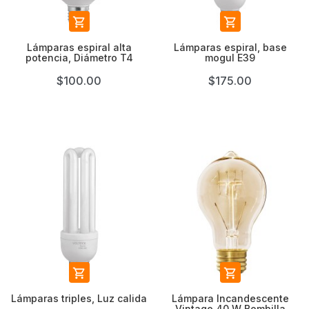


Lámparas espiral alta
Lámparas espiral, base
potencia, Diámetro T4
mogul E39
$100.00
$175.00


Lámparas triples, Luz calida
Lámpara Incandescente
Vintage 40 W Bombilla