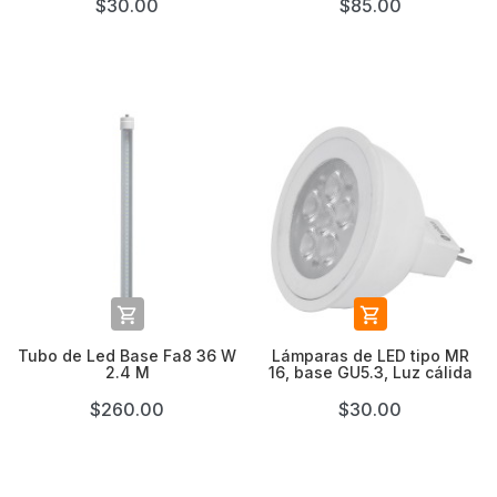
$30.00
$85.00


Tubo de Led Base Fa8 36 W
Lámparas de LED tipo MR
2.4 M
16, base GU5.3, Luz cálida
$260.00
$30.00