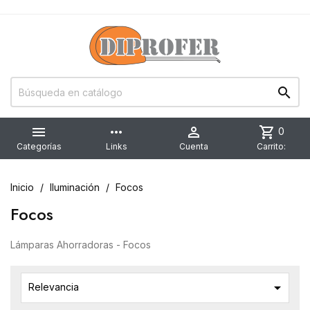


more_horiz

shopping_cart
0
Categorías
Links
Cuenta
Carrito:
Inicio
Iluminación
Focos
Focos
Lámparas Ahorradoras - Focos

Relevancia