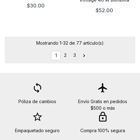
$30.00
$52.00
Mostrando 1-32 de 77 artículo(s)
2
3

1
loop
flight
Póliza de cambios
Envío Gratis en pedidos
$500 o más
star_border
lock
Empaquetado seguro
Compra 100% segura