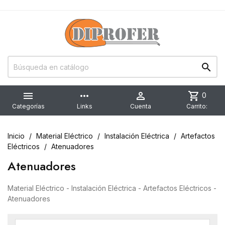


more_horiz

shopping_cart
0
Categorías
Links
Cuenta
Carrito:
Inicio
Material Eléctrico
Instalación Eléctrica
Artefactos
Eléctricos
Atenuadores
Atenuadores
Material Eléctrico - Instalación Eléctrica - Artefactos Eléctricos -
Atenuadores