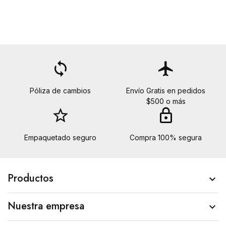
loop
flight
Póliza de cambios
Envío Gratis en pedidos
$500 o más
star_border
lock
Empaquetado seguro
Compra 100% segura
Productos

Nuestra empresa
