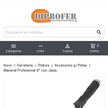


more_horiz

shopping_cart
0
Categorías
Links
Cuenta
Carrito:
Inicio
Ferretería
Pintura
Accesorios p/ Pintar
Maneral Profesional 9" con Jaula