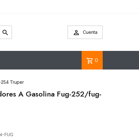


Cuenta
shopping_cart
0
-254 Truper
dores A Gasolina Fug-252/fug-
N-FUG