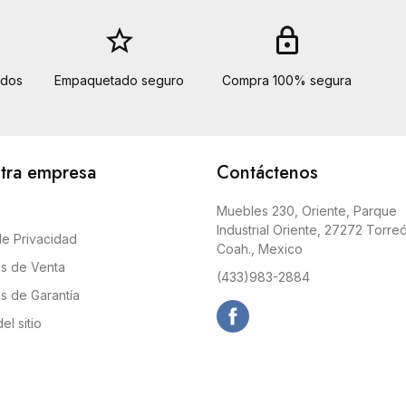
star_border
lock
idos
Empaquetado seguro
Compra 100% segura
tra empresa
Contáctenos
Muebles 230, Oriente, Parque
Industrial Oriente, 27272 Torre
de Privacidad
Coah., Mexico
as de Venta
(433)983-2884
as de Garantía
l sitio