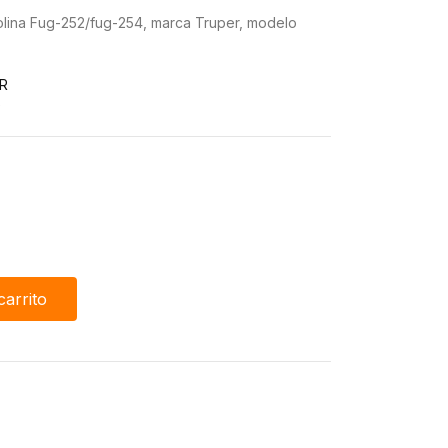
lina Fug-252/fug-254, marca Truper, modelo
R
0
carrito