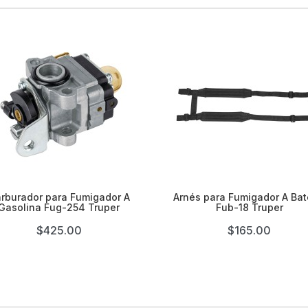


rburador para Fumigador A
Arnés para Fumigador A Bat
Gasolina Fug-254 Truper
Fub-18 Truper
$425.00
$165.00