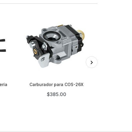

ería
Carburador para COS-26X
Lanza Ajusta
Gasolina 
$385.00
$