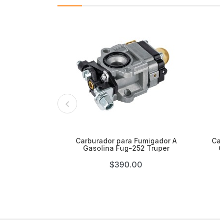

Carburador para Fumigador A
Ca
Gasolina Fug-252 Truper
$390.00