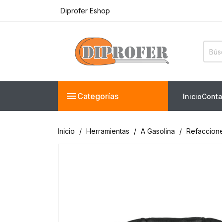
Diprofer Eshop
Ferreteria Truper en línea
Diprofer Eshop

Categorías
Inicio
Conta
Inicio
Herramientas
A Gasolina
Refaccion