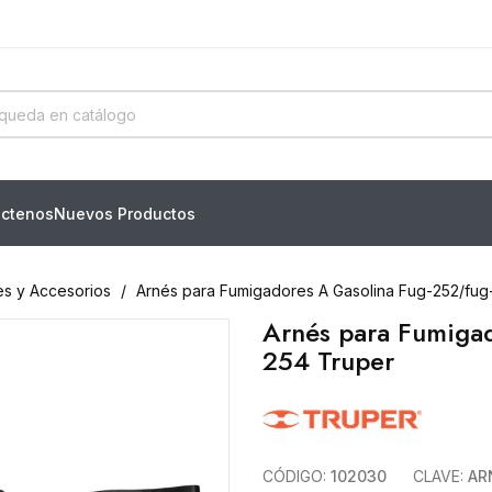
ctenos
Nuevos Productos
es y Accesorios
Arnés para Fumigadores A Gasolina Fug-252/fug
Arnés para Fumiga
254 Truper
CÓDIGO:
102030
CLAVE:
AR