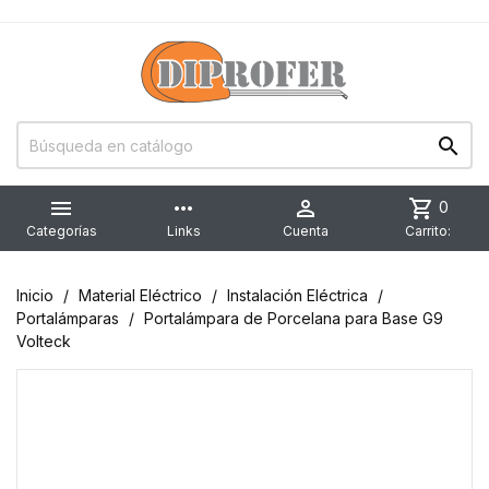


more_horiz

shopping_cart
0
Categorías
Links
Cuenta
Carrito:
Inicio
Material Eléctrico
Instalación Eléctrica
Portalámparas
Portalámpara de Porcelana para Base G9
Volteck