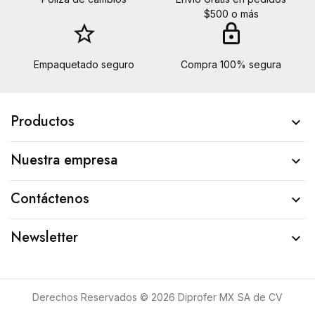
$500 o más
star_border
lock
Empaquetado seguro
Compra 100% segura
Productos

Nuestra empresa

Contáctenos

Newsletter

Derechos Reservados © 2026 Diprofer MX SA de CV