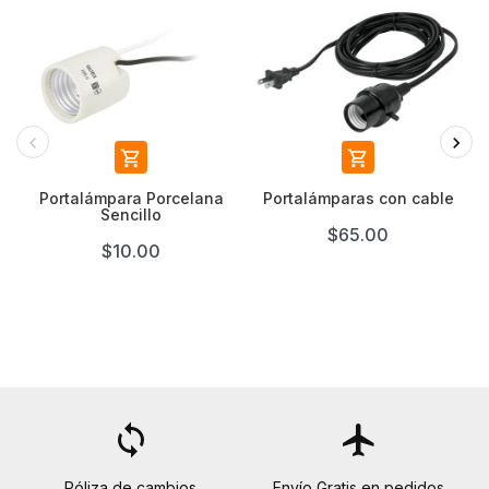


Portalámpara Porcelana
Portalámparas con cable
Sencillo
$65.00
$10.00
loop
flight
Póliza de cambios
Envío Gratis en pedidos