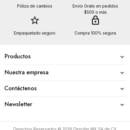
Póliza de cambios
Envío Gratis en pedidos
$500 o más
star_border
lock
Empaquetado seguro
Compra 100% segura
Productos

Nuestra empresa

Contáctenos

Newsletter

Derechos Reservados © 2026 Diprofer MX SA de CV