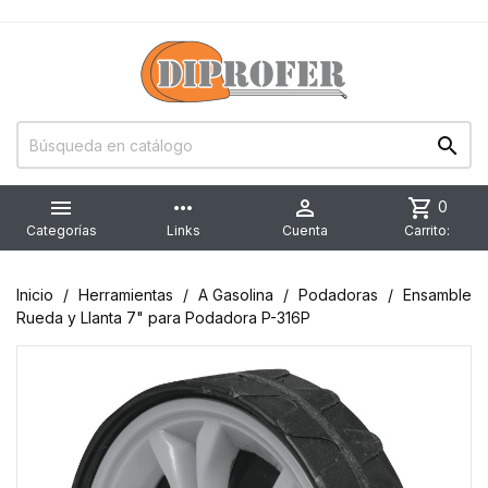


more_horiz

shopping_cart
0
Categorías
Links
Cuenta
Carrito:
Inicio
Herramientas
A Gasolina
Podadoras
Ensamble
Rueda y Llanta 7" para Podadora P-316P