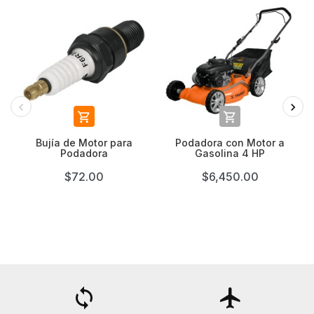


Bujía de Motor para
Podadora con Motor a
Podadora
Gasolina 4 HP
$72.00
$6,450.00
loop
flight