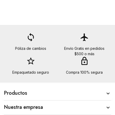
loop
flight
Póliza de cambios
Envío Gratis en pedidos
$500 o más
star_border
lock
Empaquetado seguro
Compra 100% segura
Productos

Nuestra empresa
