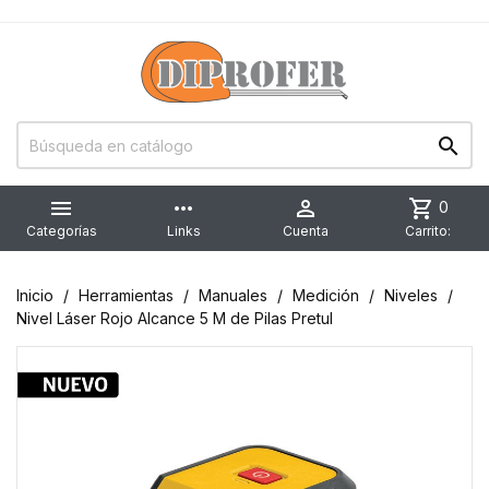


more_horiz

shopping_cart
0
Categorías
Links
Cuenta
Carrito:
Inicio
Herramientas
Manuales
Medición
Niveles
Nivel Láser Rojo Alcance 5 M de Pilas Pretul