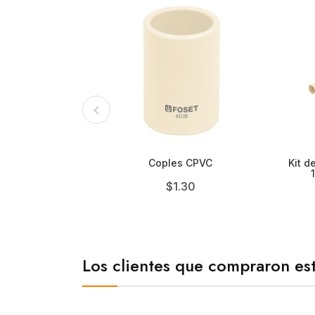

Coples CPVC
Kit d
$1.30
Los clientes que compraron es