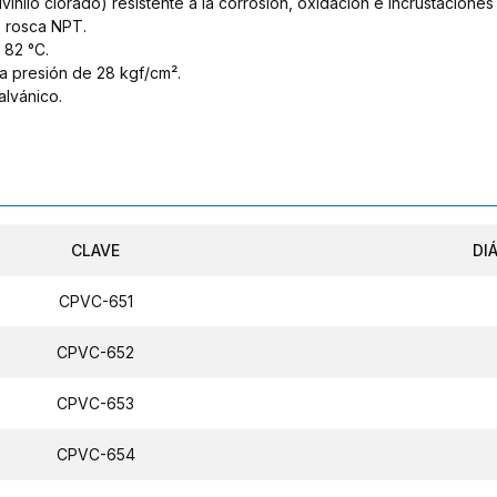
ilo clorado) resistente a la corrosión, oxidación e incrustaciones 
e rosca NPT.
 82 °C.
 a presión de 28 kgf/cm².
alvánico.
CLAVE
DI
CPVC-651
CPVC-652
CPVC-653
CPVC-654