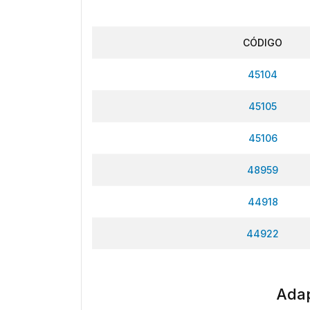
CÓDIGO
45104
45105
45106
48959
44918
44922
Adap