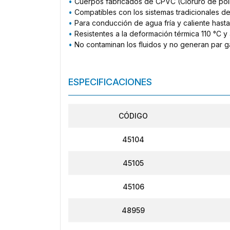
•
Cuerpos fabricados de CPVC (Cloruro de polivin
•
Compatibles con los sistemas tradicionales d
•
Para conducción de agua fría y caliente hasta
•
Resistentes a la deformación térmica 110 °C y
•
No contaminan los fluidos y no generan par g
ESPECIFICACIONES
CÓDIGO
45104
45105
45106
48959