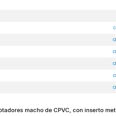
C
C
C
C
C
C
tadores macho de CPVC, con inserto met