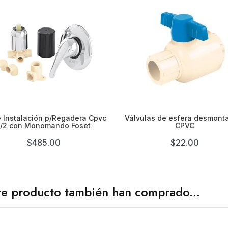


e Instalación p/Regadera Cpvc
Válvulas de esfera desmont
1/2 con Monomando Foset
CPVC
$485.00
$22.00
te producto también han comprado...