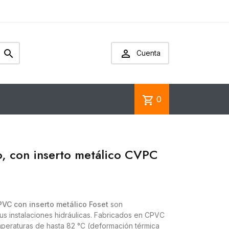


Cuenta
shopping_cart
0
, con inserto metálico CVPC
C con inserto metálico Foset
son
s instalaciones hidráulicas. Fabricados en CPVC
emperaturas de hasta 82 °C (deformación térmica