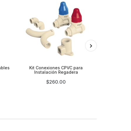

ables
Kit Conexiones CPVC para
Codos 90°, co
Instalación Regadera
Conexi
$260.00